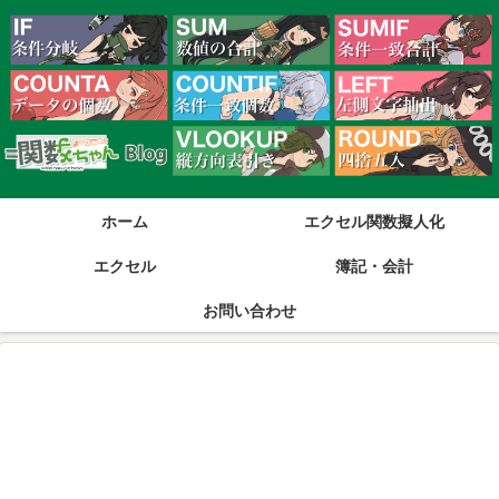
ホーム
エクセル関数擬人化
エクセル
簿記・会計
お問い合わせ