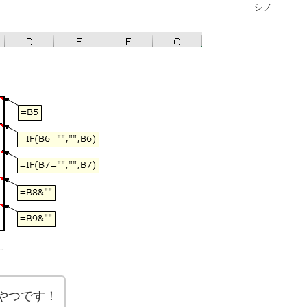
シノ
す
やつです！