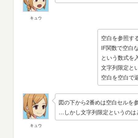
キュウ
空白を参照す
IF関数で空
という数式を
文字列限定とい
空白を空白で
図の下から2番めは空白セルを
…しかし文字列限定というのは
キュウ