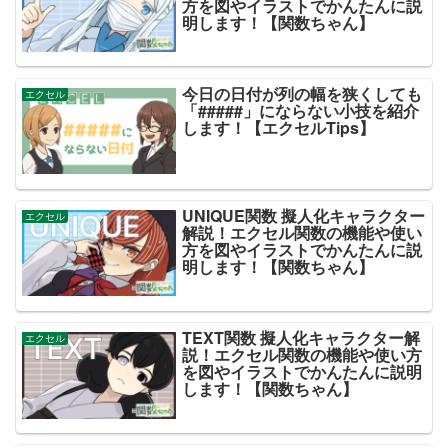
方を図やイラストでかんたんに説
明します！【関数ちゃん】
今日の日付が列の幅を狭くしても
エクセル
「#####」にならない小技を紹介
します！【エクセルTips】
UNIQUE関数 擬人化キャラクター
エクセル
解説！エクセル関数の機能や使い
方を図やイラストでかんたんに説
明します！【関数ちゃん】
TEXT関数 擬人化キャラクター解
エクセル
説！エクセル関数の機能や使い方
を図やイラストでかんたんに説明
します！【関数ちゃん】