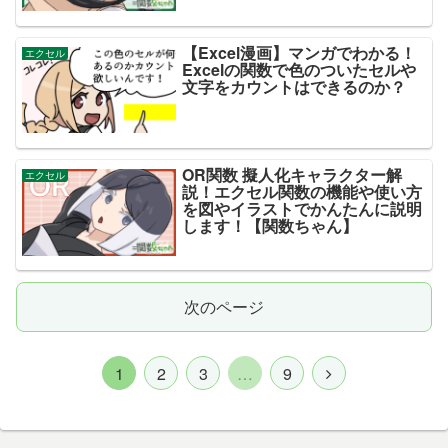
【Excel漫画】マンガでわかる！
エクセル
Excelの関数で色のついたセルや
文字をカウントはできるのか？
OR関数 擬人化キャラクター解
エクセル
説！エクセル関数の機能や使い方
を図やイラストでかんたんに説明
します！【関数ちゃん】
次のページ
1
2
3
…
9