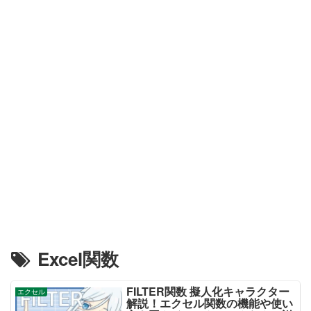
Excel関数
FILTER関数 擬人化キャラクター
エクセル
解説！エクセル関数の機能や使い