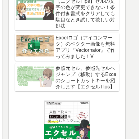
【エクセルTips】セルの文
字の色が変更できない！条
件付き書式をクリアしても
駄目なとき試して欲しい対
処法
Excelロゴ（アイコンマー
ク）のベクター画像を無料
アプリ『Vectornator』で作
ってみました！V
参照元セル、参照先セルへ
ジャンプ（移動）するExcel
のショートカットキーを紹
介します【エクセルTips】