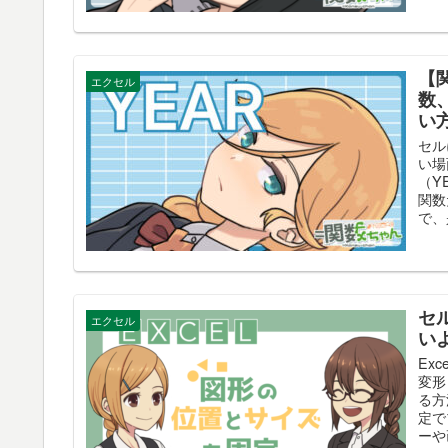
【
エクセル
数
い
セル
い場
（Y
関数
で、
セ
エクセル
い
Ex
変形
る方
定で
ーや