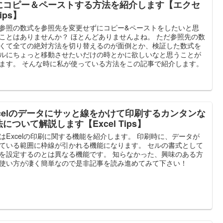
にコピー＆ペーストする方法を紹介します【エクセ
ips】
参照の数式を参照先を変更せずにコピー&ペーストをしたいと思
ことはありませんか？ ほとんどありませんよね。 ただ参照先の数
くて全ての絶対方法を切り替えるのが面倒とか、検証した数式を
ルにちょっと移動させたいだけの時とかに欲しいなと思うことが
ます。 そんな時に私が使っている方法をこの記事で紹介します。
xcelのデータにサッと線をかけて印刷するカンタンな
について解説します【Excel Tips】
はExcelの印刷に関する機能を紹介します。 印刷時に、データが
ている範囲に枠線が引かれる機能になります。 セルの書式として
を設定するのとは異なる機能です。 知らなかった、興味のある方
使い方が凄く簡単なので是非記事を読み進めてみて下さい！