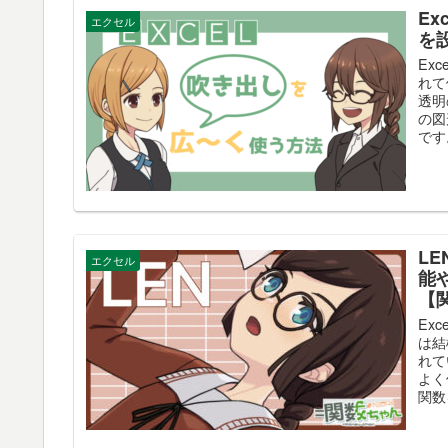
E
エクセル
を
Ex
れて
透明
の図
です
L
エクセル
能
【
Ex
は結
れて
よく
関数