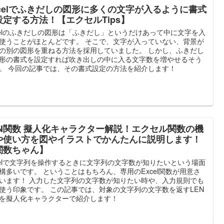
xcelでふきだしの図形に多くの文字が入るように書式
設定する方法！【エクセルTips】
celのふきだしの図形は「ふきだし」というだけあって中に文字を入
使うことがほとんどです。 そこで、文字が入っていない、背景が
の別の図形を重ねる方法を採用していました。 しかし、ふきだし
形の書式を設定すれば吹き出しの中に入る文字数を増やせるそう
。 今回の記事では、その書式設定の方法を紹介します！
EN関数 擬人化キャラクター解説！エクセル関数の機
や使い方を図やイラストでかんたんに説明します！
関数ちゃん】
celで文字列を操作するときに文字列の文字数が知りたいという場面
構多いです。 ということはもちろん、専用のExcel関数が用意さ
います！ 入力した文字列の文字数が知りたい時や、入力規則でも
使う印象です。 この記事では、対象の文字列の文字数を返すLEN
を擬人化キャラクターで紹介します！