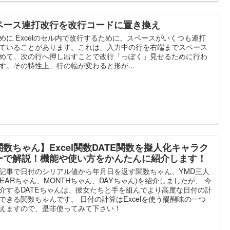
ペース連打改行を改行コードに置き換え
めに Excelのセル内で改行するために、スペースがいくつも連打
ていることがあります。これは、入力中の行を右端までスペース
めて、次の行へ押し出すことで改行「っぽく」見せるために行わ
す。その特性上、行の幅が変わると形が...
関数ちゃん】Excel関数DATE関数を擬人化キャラク
ーで解説！機能や使い方をかんたんに紹介します！
記事で日付のシリアル値から年月日を返す関数ちゃん、YMD三人
YEARちゃん、MONTHちゃん、DAYちゃん)を紹介しましたが、 今
介するDATEちゃんは、彼女たちと手を組んでより高度な日付の計
できる関数ちゃんです。 日付の計算はExcelを使う醍醐味の一つ
えますので、是非使ってみて下さい！