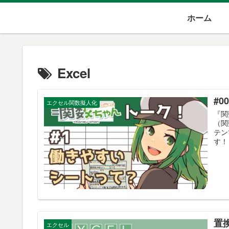
ホーム
Excel
#
エクセル関数擬人化
『関
（関
テン
す！
置
エクセル