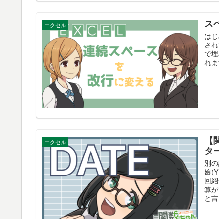
ス
エクセル
はじ
され
で埋
れま
【
エクセル
タ
別の
娘(
回紹
算が
と言