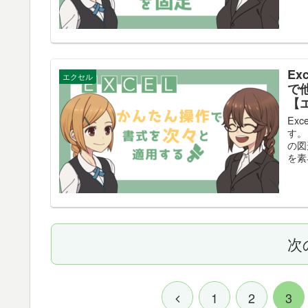
E
エクセル
で
【エ
Ex
す。
の図
を素
次
1
2
3