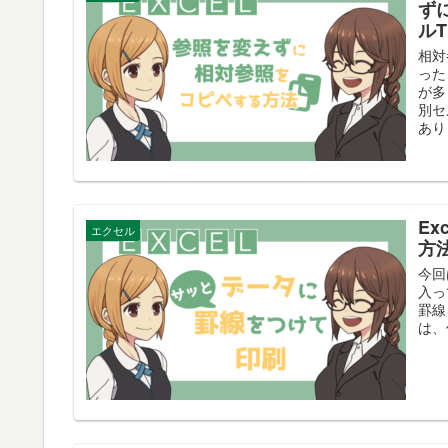
ず
ルT
相対
った
が多
別セ
あり
E
エクセル
方法
今回
入っ
罫線
は、