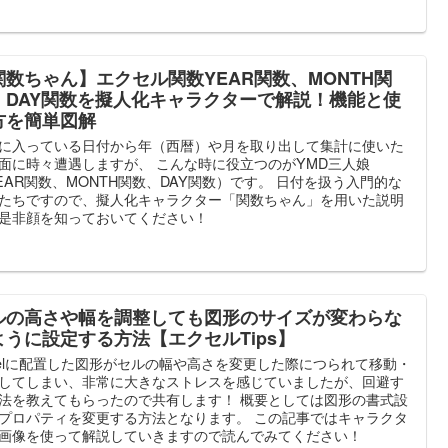
関数ちゃん】エクセル関数YEAR関数、MONTH関
、DAY関数を擬人化キャラクターで解説！機能と使
方を簡単図解
に入っている日付から年（西暦）や月を取り出して集計に使いた
面に時々遭遇しますが、 こんな時に役立つのがYMD三人娘
EAR関数、MONTH関数、DAY関数）です。 日付を扱う入門的な
たちですので、擬人化キャラクター「関数ちゃん」を用いた説明
是非顔を知っておいてください！
ルの高さや幅を調整しても図形のサイズが変わらな
ように設定する方法【エクセルTips】
celに配置した図形がセルの幅や高さを変更した際につられて移動・
してしまい、非常に大きなストレスを感じていましたが、回避す
法を教えてもらったので共有します！ 概要としては図形の書式設
プロパティを変更する方法となります。 この記事ではキャラクタ
画像を使って解説していきますので読んでみてください！