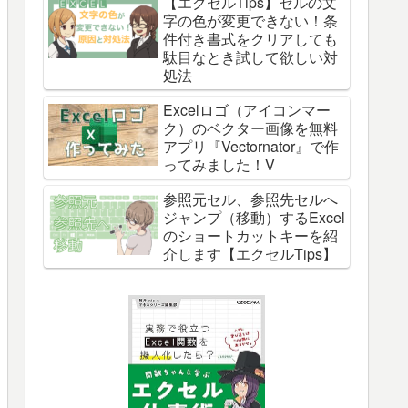
【エクセルTips】セルの文
字の色が変更できない！条
件付き書式をクリアしても
駄目なとき試して欲しい対
処法
Excelロゴ（アイコンマー
ク）のベクター画像を無料
アプリ『Vectornator』で作
ってみました！V
参照元セル、参照先セルへ
ジャンプ（移動）するExcel
のショートカットキーを紹
介します【エクセルTips】