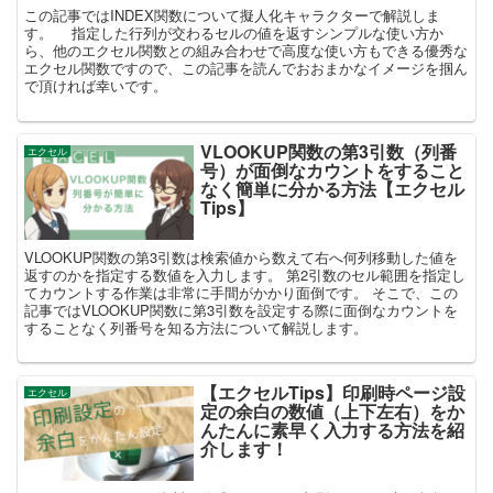
この記事ではINDEX関数について擬人化キャラクターで解説しま
す。 指定した行列が交わるセルの値を返すシンプルな使い方か
ら、他のエクセル関数との組み合わせで高度な使い方もできる優秀な
エクセル関数ですので、この記事を読んでおおまかなイメージを掴ん
で頂ければ幸いです。
VLOOKUP関数の第3引数（列番
エクセル
号）が面倒なカウントをすること
なく簡単に分かる方法【エクセル
Tips】
VLOOKUP関数の第3引数は検索値から数えて右へ何列移動した値を
返すのかを指定する数値を入力します。 第2引数のセル範囲を指定し
てカウントする作業は非常に手間がかかり面倒です。 そこで、この
記事ではVLOOKUP関数に第3引数を設定する際に面倒なカウントを
することなく列番号を知る方法について解説します。
【エクセルTips】印刷時ページ設
エクセル
定の余白の数値（上下左右）をか
んたんに素早く入力する方法を紹
介します！