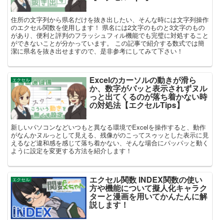
住所の文字列から県名だけを抜き出したい、そんな時には文字列操作
のエクセル関数を使用します！ 県名には2文字のものと3文字のもの
があり、便利と評判のフラッシュフィル機能でも完璧に対処すること
ができないことが分かっています。 この記事で紹介する数式では簡
潔に県名を抜き出せますので、是非参考にしてみて下さい！
Excelのカーソルの動きが滑ら
エクセル
か、数字がパッと表示されずヌル
っと出てくるのが落ち着かない時
の対処法【エクセルTips】
新しいパソコンなどいつもと異なる環境でExcelを操作すると、動作
がなんかヌルっとして見える、残像がのこってスゥッとした表示に見
えるなど違和感を感じて落ち着かない、そんな場合にパッパッと動く
ように設定を変更する方法を紹介します！
エクセル関数 INDEX関数の使い
エクセル
方や機能について擬人化キャラク
ターと漫画を用いてかんたんに解
説します！