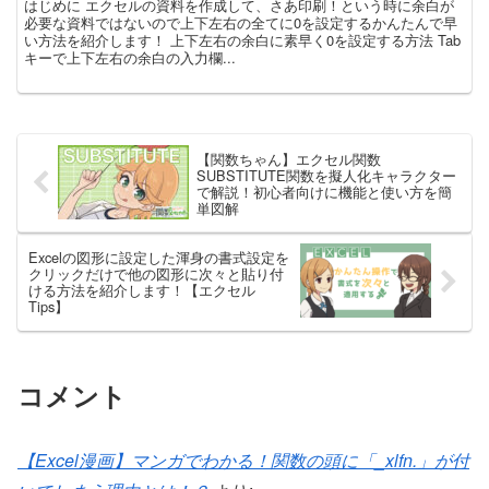
はじめに エクセルの資料を作成して、さあ印刷！という時に余白が
必要な資料ではないので上下左右の全てに0を設定するかんたんで早
い方法を紹介します！ 上下左右の余白に素早く0を設定する方法 Tab
キーで上下左右の余白の入力欄...
【関数ちゃん】エクセル関数
SUBSTITUTE関数を擬人化キャラクター
で解説！初心者向けに機能と使い方を簡
単図解
Excelの図形に設定した渾身の書式設定を
クリックだけで他の図形に次々と貼り付
ける方法を紹介します！【エクセル
Tips】
コメント
【Excel漫画】マンガでわかる！関数の頭に「_xlfn.」が付