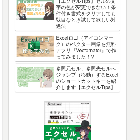
【エクセルTips】セルの文
字の色が変更できない！条
件付き書式をクリアしても
駄目なとき試して欲しい対
処法
Excelロゴ（アイコンマー
ク）のベクター画像を無料
アプリ『Vectornator』で作
ってみました！V
参照元セル、参照先セルへ
ジャンプ（移動）するExcel
のショートカットキーを紹
介します【エクセルTips】