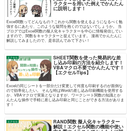
ラクターを用いた例えでかんたん
に説明します！
Excel関数ってどんなもの？これから関数を使えるようになるべく勉
強するにあたり、このような疑問を抱くのではないでしょうか。 当
ブログではExcel関数の擬人化キャラクターを中心に情報発信してい
ますので、関数をキャラクターと捉えています。 漫画でかんたんに
解説してみましたので、是非読んでみて下さい！
SHEET関数を使った簡易的な差
エクセル
し込み印刷の方法を紹介します！
VBAマクロ不要でかんたんです！
【エクセルTips】
Excelの同じシートを一部分だけ変更して何度も印刷するのが面倒な
ので効率化したい。 そんな時はWordの差し込み印刷機能を使用する
か、VBAマクロで実装となりますが、ワークシート関数の知識とか
んたんな操作で手軽に差し込み印刷と同じことができる方法がありま
す！
RAND関数 擬人化キャラクター
エクセル
解説！エクセル関数の機能や使い