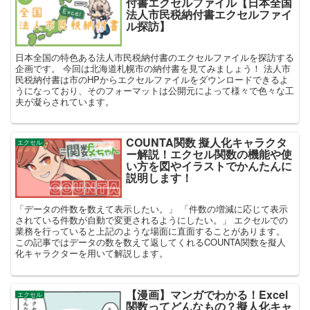
付書エクセルファイル【日本全国
法人市民税納付書エクセルファイ
ル探訪】
日本全国の特色ある法人市民税納付書のエクセルファイルを探訪する
企画です。 今回は北海道札幌市の納付書を見てみましょう！ 法人市
民税納付書は市のHPからエクセルファイルをダウンロードできるよ
うになっており、そのフォーマットは公開元によって様々で色々な工
夫が凝らされています。
COUNTA関数 擬人化キャラクタ
エクセル
ー解説！エクセル関数の機能や使
い方を図やイラストでかんたんに
説明します！
「データの件数を数えて表示したい。」 「件数の増減に応じて表示
されている件数が自動で変更されるようにしたい。」 エクセルでの
業務を行っていると上記のような場面に直面することがあります。
この記事ではデータの数を数えて返してくれるCOUNTA関数を擬人
化キャラクターを用いて解説します。
【漫画】マンガでわかる！Excel
エクセル
関数ってどんなもの？擬人化キャ