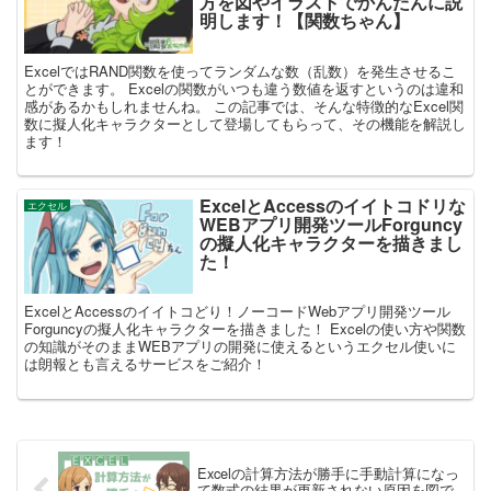
方を図やイラストでかんたんに説
明します！【関数ちゃん】
ExcelではRAND関数を使ってランダムな数（乱数）を発生させるこ
とができます。 Excelの関数がいつも違う数値を返すというのは違和
感があるかもしれませんね。 この記事では、そんな特徴的なExcel関
数に擬人化キャラクターとして登場してもらって、その機能を解説し
ます！
ExcelとAccessのイイトコドリな
エクセル
WEBアプリ開発ツールForguncy
の擬人化キャラクターを描きまし
た！
ExcelとAccessのイイトコどり！ノーコードWebアプリ開発ツール
Forguncyの擬人化キャラクターを描きました！ Excelの使い方や関数
の知識がそのままWEBアプリの開発に使えるというエクセル使いに
は朗報とも言えるサービスをご紹介！
Excelの計算方法が勝手に手動計算になっ
て数式の結果が更新されない原因を図で