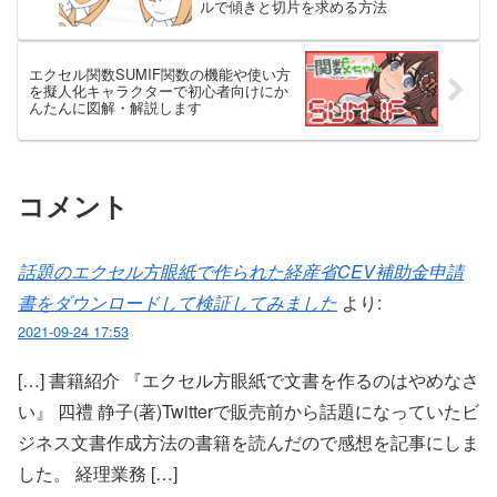
ルで傾きと切片を求める方法
エクセル関数SUMIF関数の機能や使い方
を擬人化キャラクターで初心者向けにか
んたんに図解・解説します
コメント
話題のエクセル方眼紙で作られた経産省CEV補助金申請
書をダウンロードして検証してみました
より:
2021-09-24 17:53
[…] 書籍紹介 『エクセル方眼紙で文書を作るのはやめなさ
い』 四禮 静子(著)Twitterで販売前から話題になっていたビ
ジネス文書作成方法の書籍を読んだので感想を記事にしま
した。 経理業務 […]