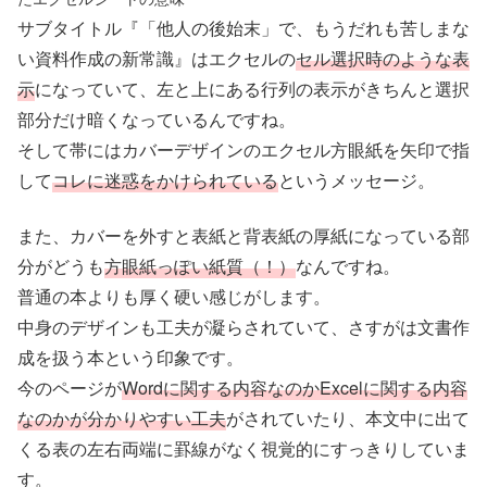
サブタイトル『「他人の後始末」で、もうだれも苦しまな
い資料作成の新常識』はエクセルの
セル選択時のような表
示
になっていて、左と上にある行列の表示がきちんと選択
部分だけ暗くなっているんですね。
そして帯にはカバーデザインのエクセル方眼紙を矢印で指
して
コレに迷惑をかけられている
というメッセージ。
また、カバーを外すと表紙と背表紙の厚紙になっている部
分がどうも
方眼紙っぽい紙質
（！）
なんですね。
普通の本よりも厚く硬い感じがします。
中身のデザインも工夫が凝らされていて、さすがは文書作
成を扱う本という印象です。
今のページが
Wordに関する内容なのかExcelに関する内容
なのかが分かりやすい工夫
がされていたり、本文中に出て
くる表の左右両端に罫線がなく視覚的にすっきりしていま
す。