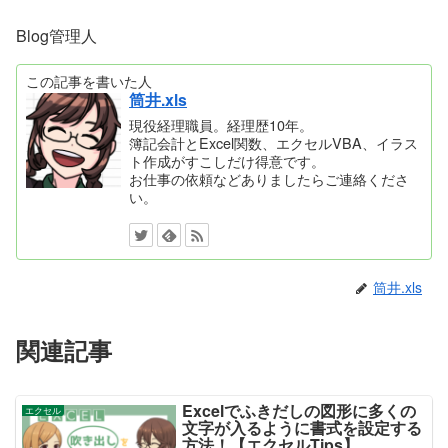
Blog管理人
この記事を書いた人
筒井.xls
現役経理職員。経理歴10年。
簿記会計とExcel関数、エクセルVBA、イラス
ト作成がすこしだけ得意です。
お仕事の依頼などありましたらご連絡くださ
い。
筒井.xls
関連記事
Excelでふきだしの図形に多くの
エクセル
文字が入るように書式を設定する
方法！【エクセルTips】