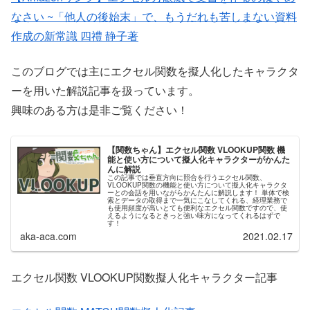
なさい ~「他人の後始末」で、もうだれも苦しまない資料
作成の新常識 四禮 静子著
このブログでは主にエクセル関数を擬人化したキャラクタ
ーを用いた解説記事を扱っています。
興味のある方は是非ご覧ください！
【関数ちゃん】エクセル関数 VLOOKUP関数 機
能と使い方について擬人化キャラクターがかんた
んに解説
この記事では垂直方向に照合を行うエクセル関数、
VLOOKUP関数の機能と使い方について擬人化キャラクタ
ーとの会話を用いながらかんたんに解説します！ 単体で検
索とデータの取得まで一気にこなしてくれる、経理業務で
も使用頻度が高いとても便利なエクセル関数ですので、使
えるようになるときっと強い味方になってくれるはずで
す！
aka-aca.com
2021.02.17
エクセル関数 VLOOKUP関数擬人化キャラクター記事