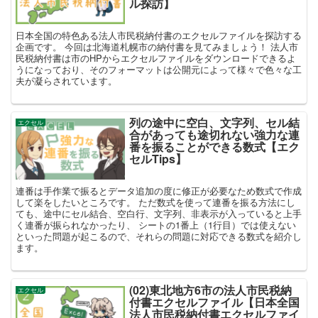
ル探訪】
日本全国の特色ある法人市民税納付書のエクセルファイルを探訪する
企画です。 今回は北海道札幌市の納付書を見てみましょう！ 法人市
民税納付書は市のHPからエクセルファイルをダウンロードできるよ
うになっており、そのフォーマットは公開元によって様々で色々な工
夫が凝らされています。
列の途中に空白、文字列、セル結
エクセル
合があっても途切れない強力な連
番を振ることができる数式【エク
セルTips】
連番は手作業で振るとデータ追加の度に修正が必要なため数式で作成
して楽をしたいところです。 ただ数式を使って連番を振る方法にし
ても、途中にセル結合、空白行、文字列、非表示が入っていると上手
く連番が振られなかったり、 シートの1番上（1行目）では使えない
といった問題が起こるので、それらの問題に対応できる数式を紹介し
ます。
(02)東北地方6市の法人市民税納
エクセル
付書エクセルファイル【日本全国
法人市民税納付書エクセルファイ