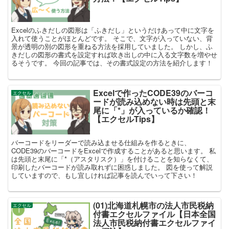
Excelのふきだしの図形は「ふきだし」というだけあって中に文字を
入れて使うことがほとんどです。 そこで、文字が入っていない、背
景が透明の別の図形を重ねる方法を採用していました。 しかし、ふ
きだしの図形の書式を設定すれば吹き出しの中に入る文字数を増やせ
るそうです。 今回の記事では、その書式設定の方法を紹介します！
Excelで作ったCODE39のバーコ
エクセル
ードが読み込めない時は先頭と末
尾に「*」が入っているか確認！
【エクセルTips】
バーコードをリーダーで読み込ませる仕組みを作るときに、
CODE39のバーコードをExcelで作成することがあると思います。 私
は先頭と末尾に「*（アスタリスク）」を付けることを知らなくて、
印刷したバーコードが読み取れずに困惑しました。 図を使って解説
していますので、もし宜しければ記事を読んでいって下さい！
(01)北海道札幌市の法人市民税納
エクセル
付書エクセルファイル【日本全国
法人市民税納付書エクセルファイ