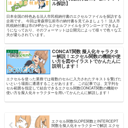
ル探訪】
日本全国の特色ある法人市民税納付書のエクセルファイルを探訪する
企画です。 今回は青森県弘前市の納付書を見てみましょう！ 法人市
民税納付書は市のHPからエクセルファイルをダウンロードできるよ
うになっており、そのフォーマットは公開元によって様々で色々な工
夫が凝らされています。
CONCAT関数 擬人化キャラクタ
エクセル
ー解説！エクセル関数の機能や使
い方を図やイラストでかんたんに
説明します！
エクセルを使った業務では複数のセルに入力されたテキストを繋げた
いという場面に遭遇することがあります。 この記事では、文字列を
セル範囲を指定して結合できるエクセル関数CONCAT関数の機能や
使い方を擬人化キャラクターを用いてかんたんに解説します！
エクセル関数SLOPE関数とINTERCEPT
関数を擬人化キャラクターで解説 エクセ