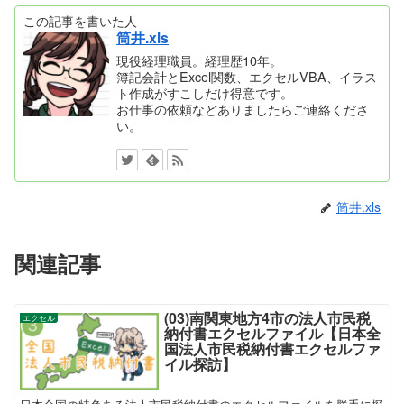
この記事を書いた人
筒井.xls
現役経理職員。経理歴10年。
簿記会計とExcel関数、エクセルVBA、イラス
ト作成がすこしだけ得意です。
お仕事の依頼などありましたらご連絡くださ
い。
筒井.xls
関連記事
(03)南関東地方4市の法人市民税
エクセル
納付書エクセルファイル【日本全
国法人市民税納付書エクセルファ
イル探訪】