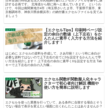
日本全国の特色ある法人市民税納付書のエクセルファイルを勝手に探
訪する企画です。 北海道から順に南へと進んでいきます。 というわ
けで、今回は南関東地方4市（埼玉県さいたま市、千葉県千葉市、東
京都調布市、神奈川県余横浜市）の納付書エクセルファイルを見てみ
ましょう
【エクセルTips】印刷時ページ設
エクセル
定の余白の数値（上下左右）をか
んたんに素早く入力する方法を紹
介します！
はじめに エクセルの資料を作成して、さあ印刷！という時に余白が
必要な資料ではないので上下左右の全てに0を設定するかんたんで早
い方法を紹介します！ 上下左右の余白に素早く0を設定する方法 Tab
キーで上下左右の余白の入力欄...
エクセル関数IF関数擬人化キャラ
エクセル
クターで初心者向け解説 機能や
使い方を簡単に説明します
エクセルを使った業務を行っていて、ある条件に合致する場合とそう
でない場合で表示を変えたい場面に出くわしたことはありませんか？