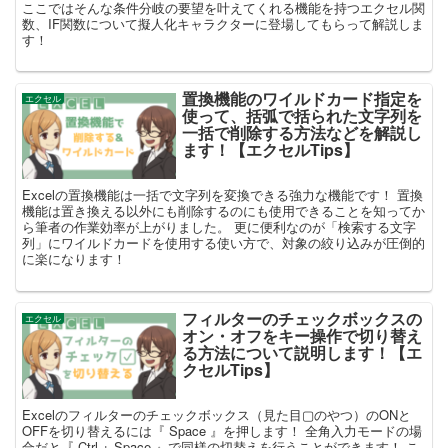
ここではそんな条件分岐の要望を叶えてくれる機能を持つエクセル関
数、IF関数について擬人化キャラクターに登場してもらって解説しま
す！
置換機能のワイルドカード指定を
エクセル
使って、括弧で括られた文字列を
一括で削除する方法などを解説し
ます！【エクセルTips】
Excelの置換機能は一括で文字列を変換できる強力な機能です！ 置換
機能は置き換える以外にも削除するのにも使用できることを知ってか
ら筆者の作業効率が上がりました。 更に便利なのが「検索する文字
列」にワイルドカードを使用する使い方で、対象の絞り込みが圧倒的
に楽になります！
フィルターのチェックボックスの
エクセル
オン・オフをキー操作で切り替え
る方法について説明します！【エ
クセルTips】
Excelのフィルターのチェックボックス（見た目▢のやつ）のONと
OFFを切り替えるには『 Space 』を押します！ 全角入力モードの場
合だと『 Ctrl + Space 』で同様の切替えを行うことができます！ こ