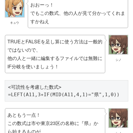
おおーっ！
でもこの数式、他の人が見て分かってくれま
すかねえ
キュウ
TRUEとFALSEを足し算に使う方法は一般的
ではないので、
他の人と一緒に編集するファイルでは無難に
シノ
IF分岐を使いましょう！
<可読性を考慮した数式>

=LEFT(A11,3+IF(MID(A11,4,1)="県",1,0))
あともう一点！
この数式は市や東京23区の名称に『県』か
ら始まるものが
シノ