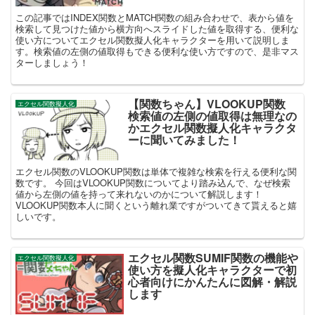
この記事ではINDEX関数とMATCH関数の組み合わせで、表から値を
検索して見つけた値から横方向へスライドした値を取得する、便利な
使い方についてエクセル関数擬人化キャラクターを用いて説明しま
す。検索値の左側の値取得もできる便利な使い方ですので、是非マス
ターしましょう！
【関数ちゃん】VLOOKUP関数
エクセル関数擬人化
検索値の左側の値取得は無理なの
かエクセル関数擬人化キャラクタ
ーに聞いてみました！
エクセル関数のVLOOKUP関数は単体で複雑な検索を行える便利な関
数です。 今回はVLOOKUP関数についてより踏み込んで、なぜ検索
値から左側の値を持って来れないのかについて解説します！
VLOOKUP関数本人に聞くという離れ業ですがついてきて貰えると嬉
しいです。
エクセル関数SUMIF関数の機能や
エクセル関数擬人化
使い方を擬人化キャラクターで初
心者向けにかんたんに図解・解説
します