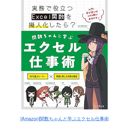
[Amazon]関数ちゃんと学ぶエクセル仕事術