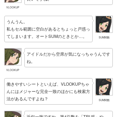
VLOOKUP
うんうん。
私もセル範囲に空白があるとちょっと戸惑っ
てしまいます。オートSUMのときとか…。
SUM関数
アイドルだから空席が気になっちゃうんです
ね。
VLOOKUP
働きやすいシートといえば、VLOOKUPちゃ
んにはメジャーな完全一致のほかにも検索方
法があるんですよね？
SUM関数
近似一致ですね。第4引数を「TRUE」や