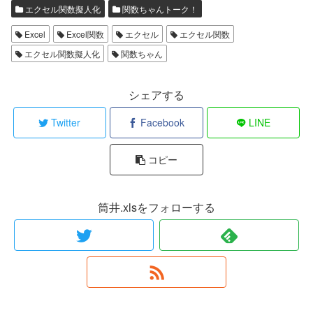
エクセル関数擬人化
関数ちゃんトーク！
Excel
Excel関数
エクセル
エクセル関数
エクセル関数擬人化
関数ちゃん
シェアする
Twitter
Facebook
LINE
コピー
筒井.xlsをフォローする