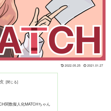
2022.05.25
2021.01.27
次
TCH関数擬人化MATCHちゃん