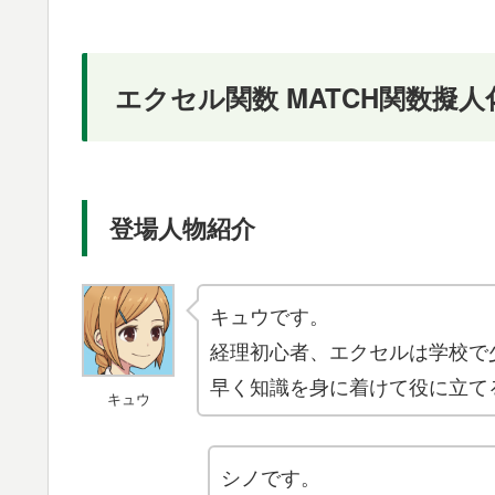
エクセル関数 MATCH関数擬人
登場人物紹介
キュウです。
経理初心者、エクセルは学校で
早く知識を身に着けて役に立て
キュウ
シノです。