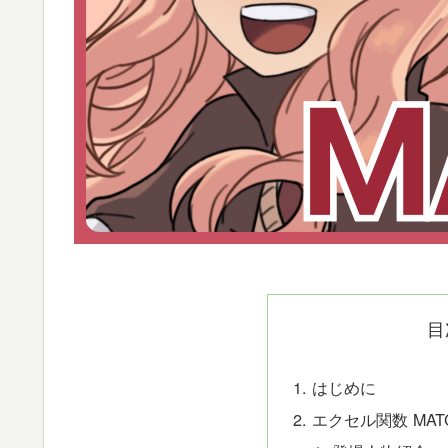
目
はじめに
エクセル関数 MA