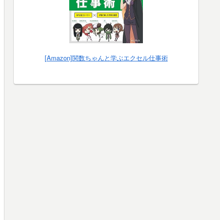
[Amazon]関数ちゃんと学ぶエクセル仕事術