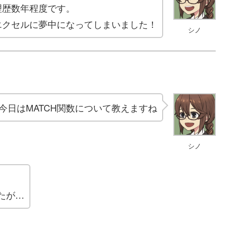
理歴数年程度です。
エクセルに夢中になってしまいました！
シノ
今日はMATCH関数について教えますね
シノ
たが…