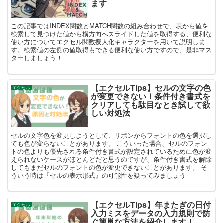
ます
この記事ではINDEX関数とMATCH関数の組み合わせで、表から値を
検索して見つけた値から横方向へスライドした値を取得する、便利な
使い方についてエクセル関数擬人化キャラクターを用いて説明しま
す。検索値の左側の値取得もできる便利な使い方ですので、是非マス
ターしましょう！
【エクセルTips】セルの文字の色
エクセル
が変更できない！条件付き書式を
クリアしても駄目なとき試して欲
しい対処法
セルの文字色を変更しようとして、リボンからフォントの色を選択し
ても色が変らないことがあります。 こういった場合、セルのフォン
トの色よりも優先される条件付き書式が設定されているために色が変
えられないケースがほとんどだと思うのですが、条件付き書式を解除
してもまだセルのフォントの色が変更できないことがあります。 そ
ういう時は『セルの表示形式』の可能性を疑ってみましょう
【エクセルTips】年またぎの日付
エクセル
入力ミスをデータの入力規則で防
ぐ簡単な方法を紹介します！