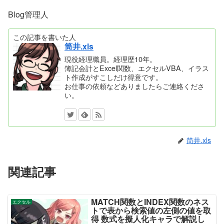
Blog管理人
この記事を書いた人
筒井.xls
現役経理職員。経理歴10年。
簿記会計とExcel関数、エクセルVBA、イラス
ト作成がすこしだけ得意です。
お仕事の依頼などありましたらご連絡くださ
い。
筒井.xls
関連記事
MATCH関数とINDEX関数のネス
エクセル
トで表から検索値の左側の値を取
得 数式を擬人化キャラで解説し