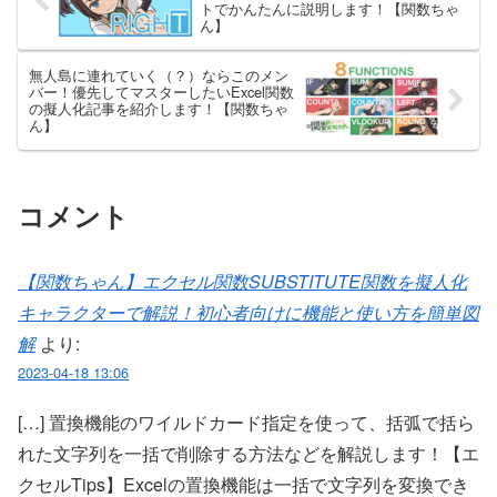
トでかんたんに説明します！【関数ちゃ
ん】
無人島に連れていく（？）ならこのメン
バー！優先してマスターしたいExcel関数
の擬人化記事を紹介します！【関数ちゃ
ん】
コメント
【関数ちゃん】エクセル関数SUBSTITUTE関数を擬人化
キャラクターで解説！初心者向けに機能と使い方を簡単図
解
より:
2023-04-18 13:06
[…] 置換機能のワイルドカード指定を使って、括弧で括ら
れた文字列を一括で削除する方法などを解説します！【エ
クセルTips】Excelの置換機能は一括で文字列を変換でき