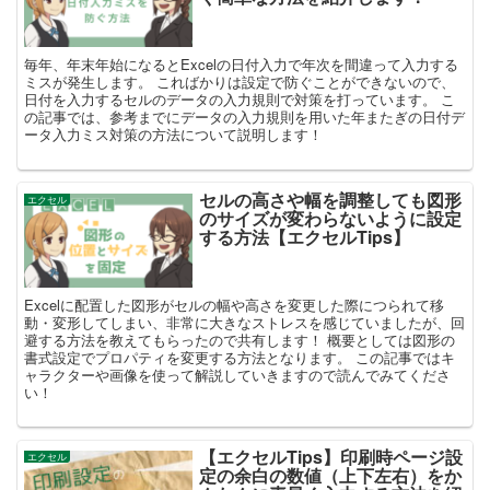
毎年、年末年始になるとExcelの日付入力で年次を間違って入力する
ミスが発生します。 こればかりは設定で防ぐことができないので、
日付を入力するセルのデータの入力規則で対策を打っています。 こ
の記事では、参考までにデータの入力規則を用いた年またぎの日付デ
ータ入力ミス対策の方法について説明します！
セルの高さや幅を調整しても図形
エクセル
のサイズが変わらないように設定
する方法【エクセルTips】
Excelに配置した図形がセルの幅や高さを変更した際につられて移
動・変形してしまい、非常に大きなストレスを感じていましたが、回
避する方法を教えてもらったので共有します！ 概要としては図形の
書式設定でプロパティを変更する方法となります。 この記事ではキ
ャラクターや画像を使って解説していきますので読んでみてくださ
い！
【エクセルTips】印刷時ページ設
エクセル
定の余白の数値（上下左右）をか