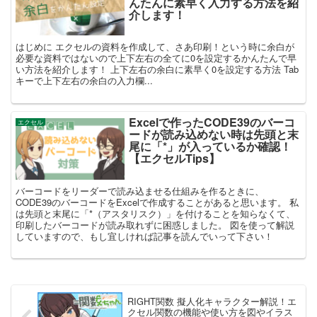
んたんに素早く入力する方法を紹
介します！
はじめに エクセルの資料を作成して、さあ印刷！という時に余白が
必要な資料ではないので上下左右の全てに0を設定するかんたんで早
い方法を紹介します！ 上下左右の余白に素早く0を設定する方法 Tab
キーで上下左右の余白の入力欄...
Excelで作ったCODE39のバーコ
エクセル
ードが読み込めない時は先頭と末
尾に「*」が入っているか確認！
【エクセルTips】
バーコードをリーダーで読み込ませる仕組みを作るときに、
CODE39のバーコードをExcelで作成することがあると思います。 私
は先頭と末尾に「*（アスタリスク）」を付けることを知らなくて、
印刷したバーコードが読み取れずに困惑しました。 図を使って解説
していますので、もし宜しければ記事を読んでいって下さい！
RIGHT関数 擬人化キャラクター解説！エ
クセル関数の機能や使い方を図やイラス